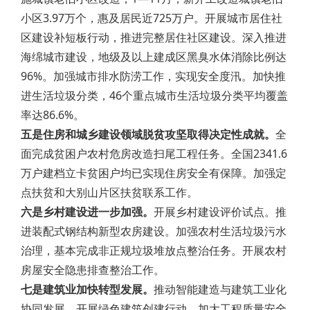
小区3.97万个，惠及居民近725万户。开展城市居住社
区建设补短板行动，推进完整居住社区建设。深入推进
海绵城市建设，地级及以上建成区黑臭水体消除比例达
96%。加强城市排水防涝工作，实现安全度汛。加快推
进生活垃圾分类，46个重点城市生活垃圾分类平均覆盖
率达86.6%。
五是住房和城乡建设领域脱贫攻坚取得决定性成就。
全
面完成贫困户农村危房改造扫尾工程任务。全国2341.6
万户建档立卡贫困户均已实现住房安全有保障。加强定
点扶贫和大别山片区扶贫联系工作。
六是乡村建设进一步加强。
开展乡村建设评价试点。推
进装配式钢结构新型农房建设。加强农村生活垃圾污水
治理，基本完成非正规垃圾堆放点整治任务。开展农村
房屋安全隐患排查整治工作。
七是建筑业加快转型发展。
推动智能建造与建筑工业化
协同发展，开展绿色建筑创建行动。加大工程质量安全