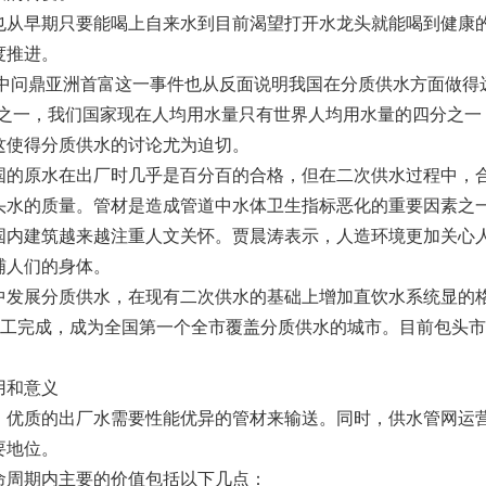
也从早期只要能喝上自来水到目前渴望打开水龙头就能喝到健康
度推进。
榜中问鼎亚洲首富这一事件也从反面说明我国在分质供水方面做得
国家之一，我们国家现在人均用水量只有世界人均用水量的四分之
这使得分质供水的讨论尤为迫切。
国的原水在出厂时几乎是百分百的合格，但在二次供水过程中，
头水的质量。管材是造成管道中水体卫生指标恶化的重要因素之
国内建筑越来越注重人文关怀。贾晨涛表示，人造环境更加关心
哺人们的身体。
发展分质供水，在现有二次供水的基础上增加直饮水系统显的格外
方施工完成，成为全国第一个全市覆盖分质供水的城市。目前包头市
用和意义
质的出厂水需要性能优异的管材来输送。同时，供水管网运营
要地位。
周期内主要的价值包括以下几点：