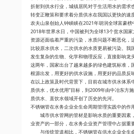
折射到供水行业，城镇居民对于生活用水的需求
转变正鞭策和要求着分质供水在我国以更快的速
农夫山泉创始人钟睒睒在2021年胡润全球富豪
2018年世界水日，中国被列为全球13个贫水
资源还面临着严重的污染，水质问题不断恶化，
比较原水供水，二次供水的水质更易被污染。我
发生复杂的生物、化学和物理反应，直接影响龙
这两年，国家出台了越来越多的绿色建筑标准，
根源出发，用更好的供水设施，用更好的品质反
在以上政策及时代背景下，目前在城市供水体系中
质供水，优水优用”目标，到2009年由中冶东
质供水、直饮水领域开创了历史的先河。
不锈钢管在水务企业全生命周期管理实践中的作
城市供水管网的管材是影响水质的重要因素，优
业资产的一部分，在水务企业资产管理中占据重
与传统管道相比，不锈钢管在供水企业全生命