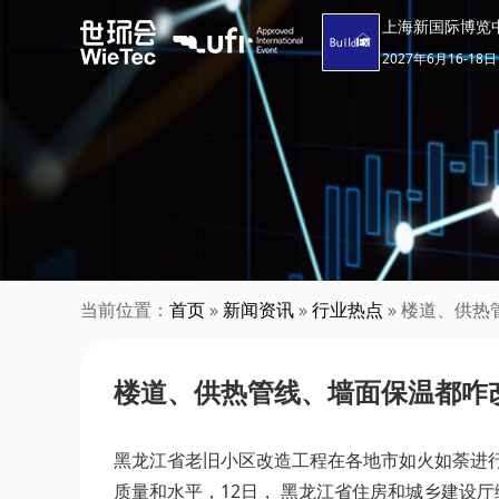
上海新国际博览
2027年6月16-18日
当前位置：
首页
»
新闻资讯
»
行业热点
» 楼道、供
楼道、供热管线、墙面保温都咋
黑龙江省老旧小区改造工程在各地市如火如荼进
质量和水平，12日， 黑龙江省住房和城乡建设