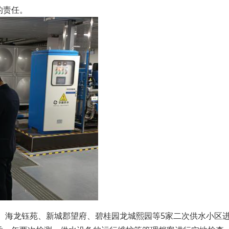
的责任。
 、海龙钰苑、新城郡望府、碧桂园龙城熙园等5家二次供水小区