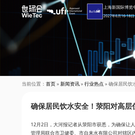
上海新国际博览
2027年6月16-18日
当前位置：
首页
»
新闻资讯
»
行业热点
» 确保居民
确保居民饮水安全！荥阳对高层
12月2日，大河报记者从荥阳市获悉，为确保让
管理局联合市卫健委、市自来水有限公司对辖区