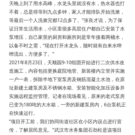
天晚上到了用水高峰，水龙头里就没有水，热水器也打
不着，总是得等到九点多钟，家人才能排队开始洗漱，
等最后一个人洗漱完都12点多了。”张良才说，为了保
证日常生活用水，小区里很多高层住户都自己安装了水
泵增压，自己家里的厨房和厕所则是常年接着两桶水，
以备不时之需，“现在打开水龙头，随时就有自来水哗
哗流出，方便多了。”
2021年8月23日，天顺园9-10组团开始进行二次供水改
造施工，内容包括更换庭院地管、新装楼内立管并实施
一户一表，拆除半地下室泵房及钢筋混凝土水池，在原
址新建土建泵房及不锈钢水箱、安装智能化加压设备并
实施远程监控管理。记者在现场看见，原来的老式泵房
已变为180吨的大水箱，一旁的新建泵房内，6台泵机正
在快速运行。
“项目开工前，我们协同街道社区在小区内设点进行宣
传，了解居民意见。”武汉市水务集团石劲松是该项目