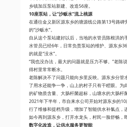
乡镇加压泵站新建、改造56座。
10座泵站，让“沙畈水”流上桃源
在通往金义新区源东乡的塘源线公路第13号路碑
的“沙畈水”。
自从这个泵站建好以后，当地的水管员陈根洪的手
水管员已经6年，日常负责泵站的维护、源东乡3
的就是“没水”。
“我也没办法，最大的问题就是压力不够。”老陈
得村里常常断水。
老陈解决不了问题只能向乡里反映。源东乡分管水
了用水还能争一争，山上的村子只有干瞪眼。为
的矿物质含量、大肠杆菌超标，山塘水的大肠杆菌
2021年下半年，市自来水公司开始对源东乡的
行了维修和提档升级，增加了智能供水补氯点，进
如今再到源东乡，打开水龙头，村民一脸舒畅，即
数字化改造，让供水服务更智能