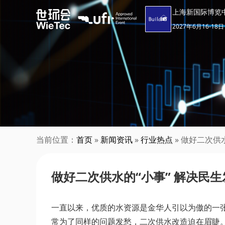
上海新国际博览
2027年6月16-18日
当前位置：
首页
»
新闻资讯
»
行业热点
» 做好二次供
做好二次供水的“小事” 解决民生
一直以来，优质的水资源是金华人引以为傲的一
常为了同样的问题发愁，二次供水改造迫在眉睫。