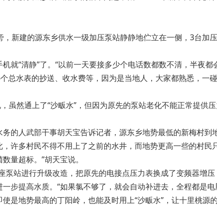
旁，新建的源东乡供水一级加压泵站静静地伫立在一侧，3台加压
机就“清静”了。“以前一天要接多少个电话数都数不清，半夜都
6个总水表的抄送、收水费等，因为是当地人，大家都熟悉，一
说，虽然通上了“沙畈水”，但因为原先的泵站老化不能正常提供
务的人武部干事胡天宝告诉记者，源东乡地势最低的新梅村到地
此，许多村民不得不用上了之前的水井，而地势更高一些的村民只
数量超标。”胡天宝说。
10座泵站进行升级改造，把原先的电接点压力表换成了变频器增
一步提高水质。“如果氯不够了，就会自动补进去，全程都是电
使是地势最高的丁阳岭，也能及时用上“沙畈水”，让十里桃源