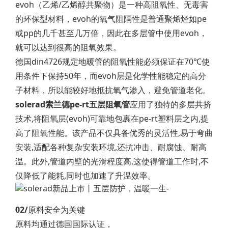
evoh（乙烯/乙烯醇共聚物）是一种高阻氧性、无毒害
的环保型材料，evoh的氧气阻隔性是普通聚烯烃如pe
或pp的几千甚至几万倍，因此在多层管中使用evoh，
就可以达到很高的阻氧效果。
德国din4726规定地暖管的阻氧性能必须保证在70℃使
用条件下保持50年，而evoh层是化学性能稳定的高分
子材料，所以能较好地抵抗氧气渗入，避免管道老化。
solerad索兰德pe-rt五层阻氧管
应用了独特的多层共挤
技术,将阻氧层(evoh)可靠地包裹在pe-rt塑料层之内,提
高了阻氧性能。该产品不仅具备优秀的灵活性,易于弯曲
安装,适配各种复杂安装环境,还抗冲击、耐腐蚀、耐高
温。此外,管道内壁的光滑程度高,这使得管道工作时,不
仅降低了能耗,同时也加速了升温效率。
02/
原料安全为关键
原料均通过德国国际认证，