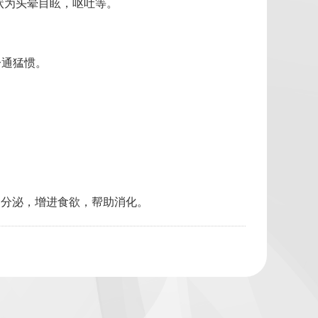
状为头晕目眩，呕吐等。
一通猛惯。
足分泌，增进食欲，帮助消化。