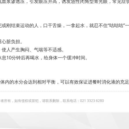
低血浆渗透压，引发眼压升高，诱发急性闭角型青光眼，常见症
或刚结束运动的人，口干舌燥，一拿起水，就忍不住“咕咕咕”
重心脏负担。
，使人产生胸闷、气喘等不适感。
息10分钟后再喝水，给身体一个缓冲时间。
样体内的水分会达到相对平衡，可以有效保证进餐时消化液的充
有，如有侵权或冒犯，请联系删除，联系电话：021 3323 6280