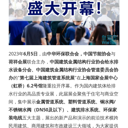
2023年
6月5日
，由
中华环保联合会，中国节能协会
与
荷祥会展
联合主办，
中国建筑金属结构行业协会给水排
水设备分会、中国建筑金属结构行业协会管道委员会协
办
的"
第七届上海建筑管道系统展
"在
上海国家会展中心
（虹桥）6.2号馆
隆重拉开序幕。作为国内建筑体给排
水行业的高品质专业展，此届展会聚焦于住宅与商业空
间，集中展示
金属管道系统、塑料管道系统、铜水阀/
不锈钢水阀（DN50及以下）、建筑排水系统、环保家
装电线
五大主题，展出的新产品和演示的前沿技术横跨
民用建筑、商用建筑和市政建设三大领域，为大家提供