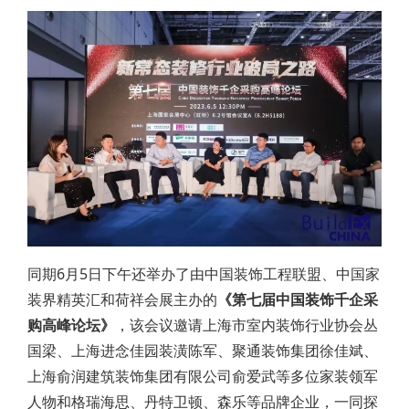
同期6月5日下午还举办了由中国装饰工程联盟、中国家
装界精英汇和荷祥会展主办的
《第七届中国装饰千企采
购高峰论坛》
，该会议邀请上海市室内装饰行业协会丛
国梁、上海进念佳园装潢陈军、聚通装饰集团徐佳斌、
上海俞润建筑装饰集团有限公司俞爱武等多位家装领军
人物和格瑞海思、丹特卫顿、森乐等品牌企业，一同探