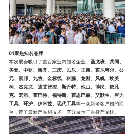
01聚焦知名品牌
本次展会吸引了数百家业内知名企业。
圣戈班、共同、
美亚、中财、海亮、三庆、民乐、正康、霍尼韦尔、公
元、索邦、九牧、金标线、科藤、龙财、风帆、埃美
柯、杰克龙、迪艾智控、斯丹特、他山、博民、依凡
克、宏添、霍巴特、福特斯、霍恩巴赫、艾默生、巨力
工具、环沪、伊米兹、现代工具
等一众新老客户如约而
至，带了最新产品和技术，充分展示了自身产品线。