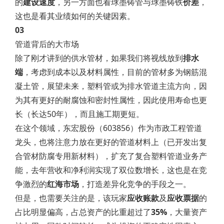
的
建设速度
，另一方面也看球墨铸管与球墨铸铁
价差
，
这也是看其业绩如何的关键因素。
03
管道背后的大市场
除了刚才讲到的供水管材，如果我们将视线放到
排水
端
，考虑到成本以及材料属性，目前的管材多为钢筋混
凝土管，展望未来，塑料管或为排水管道主流方向，因
为其有更好的耐腐蚀和密封性属性，因此使用寿命也更
长（长达50年），而且施工期更短。
在这个领域，东宏股份（603856）作为市政工程管道
龙头，也将注意力放在更好的管道材料上（已开发出复
合管材防腐专用新材料），扩充了复合塑料管道业务产
能，去年营收和净利润实现了双位数增长，这也是在竞
争激烈的
红海市场
，打造差异化竞争的手段之一。
但是，也需要关注的是，该玩家
应收账款
及
应收票据
的
占比明显偏高，占总资产的比重超过了
35%
，大量资产