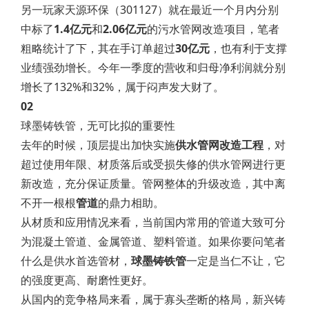
另一玩家天源环保（301127）就在最近一个月内分别
中标了
1.4亿元
和
2.06亿元
的污水管网改造项目，笔者
粗略统计了下，其在手订单超过
30亿元
，也有利于支撑
业绩强劲增长。今年一季度的营收和归母净利润就分别
增长了132%和32%，属于闷声发大财了。
02
球墨铸铁管，无可比拟的重要性
去年的时候，顶层提出加快实施
供水管网改造工程
，对
超过使用年限、材质落后或受损失修的供水管网进行更
新改造，充分保证质量。管网整体的升级改造，其中离
不开一根根
管道
的鼎力相助。
从材质和应用情况来看，当前国内常用的管道大致可分
为混凝土管道、金属管道、塑料管道。如果你要问笔者
什么是供水首选管材，
球墨铸铁管
一定是当仁不让，它
的强度更高、耐磨性更好。
从国内的竞争格局来看，属于寡头垄断的格局，新兴铸