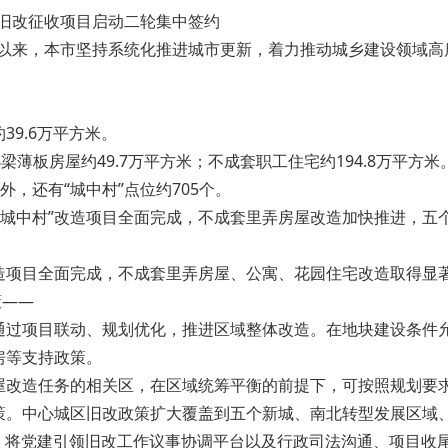
块旧改征收项目启动二轮集中签约
实施以来，本市坚持系统化推进城市更新，着力推动城乡建设领域
9.6万平方米。
薄板房屋约49.7万平方米；不成套职工住宅约194.8万平方米
外，还有“城中村”点位约705个。
边“城中村”改造项目全面完成，不成套里弄房屋改造加快推进，五
”改造项目全面完成，不成套里弄房屋、公寓、花园住宅改造取得显
策——
通过项目联动、规划优化，推进区域整体改造。在地块建设条件
房等支持政策。
屋改造任务的相关区，在区域统筹平衡的前提下，可按照规划要
。中心城区旧改政策扩大覆盖到五个新城、南北转型发展区域、
上。将党建引领旧改工作议事协调平台以及行政司法沟通、项目收