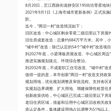
8月20日，芷江西路街道静安区195街坊零星地
2021年9月1日《上海市城市更新条例》正式
阶。
迄今，“两旧一村”改造情况如下：
旧区改造：中心城区剩余零星二级旧里以下房屋约3
旧住房成套改造：总量约684万平方米。其中，小梁
“城中村”改造：除已认定的54个“城中村”改造项目
到2027年底，小梁薄板房屋改造、中心城区周
推进实施规划拔点、环境综合整治。
到2032年底，不成套职工住宅改造、“城中村
值得一提的是，本市创新“两旧一村”改造支持政
规划用地，优化规划调整及审批流程。支持各区
实规划边界调整、扩大用地、增建保障性租赁住
创新政策供给，中心城区已完成二级旧里以下房
老旧住房区域，借鉴和沿用中心城区旧改相关政策
造认定条件，集体建设用地占比调整为51%以