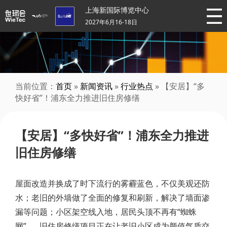
上海新国际博览中心
2027年6月16-18日
当前位置：
首页
»
新闻资讯
»
行业热点
» 【安居】“多
快好省”！浦东全力推进旧住房修缮
【安居】“多快好省”！浦东全力推进
旧住房修缮
屋面改造并换成了时下流行的雾霾蓝色，不仅美观还防
水；老旧的外墙做了全面的修复和刷新，解决了墙面渗
漏等问题；小区架空线入地，居民头顶不再有“蜘蛛
网”……旧住房修缮项目正在让老旧小区成为颜值气质交