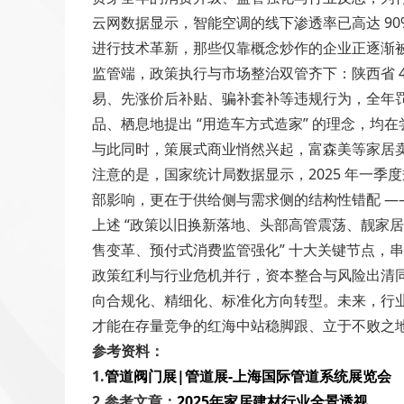
云网数据显示，智能空调的线下渗透率已高达 90
进行技术革新，那些仅靠概念炒作的企业正逐渐
监管端，政策执行与市场整治双管齐下：陕西省 4
易、先涨价后补贴、骗补套补等违规行为，全年罚
品、栖息地提出 “用造车方式造家” 的理念，
与此同时，策展式商业悄然兴起，富森美等家居
注意的是，国家统计局数据显示，2025 年一季
部影响，更在于供给侧与需求侧的结构性错配 —
上述 “政策以旧换新落地、头部高管震荡、靓家
售变革、预付式消费监管强化” 十大关键节点，串
政策红利与行业危机并行，资本整合与风险出清
向合规化、精细化、标准化方向转型。未来，行
才能在存量竞争的红海中站稳脚跟、立于不败之
参考资料：
1.
管道阀门展|管道展-上海国际管道系统展览会
2.参考文章：
2025年家居建材行业全景透视