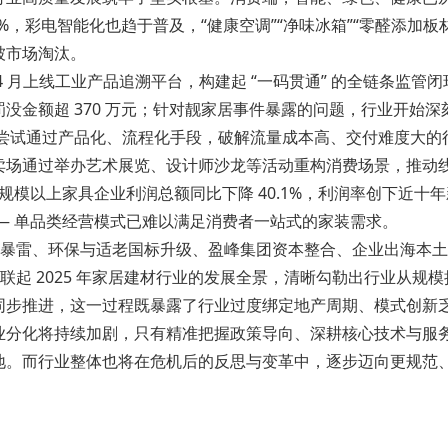
%，彩电智能化也趋于普及，“健康空调”“净味冰箱”“零醛添加板
被市场淘汰。
 月上线工业产品追溯平台，构建起 “一码贯通” 的全链条监
没金额超 370 万元；针对靓家居事件暴露的问题，行业开始
均在尝试通过产品化、流程化手段，破解流量成本高、交付难度大的
卖场通过举办艺术展览、设计师沙龙等活动重构消费场景，推动
度规模以上家具企业利润总额同比下降 40.1%，利润率创下近
— 单品类经营模式已难以满足消费者一站式的家装需求。
居暴雷、环保与适老国标升级、盈峰集团资本整合、企业出海本
联起 2025 年家居建材行业的发展全景，清晰勾勒出行业从规
同步推进，这一过程既暴露了行业过度绑定地产周期、模式创新
业分化将持续加剧，只有精准把握政策导向、深耕核心技术与服
地。而行业整体也将在危机后的反思与变革中，逐步迈向更规范