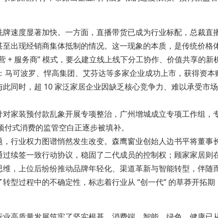
洗牌速度显著加快。一方面，直播带货已成为行业标配，总裁直
甚至出现经销商集体抵制的情况。这一现象的本质，是传统价格
“直营 + 服务商” 模式，要么建立线上线下分工协作、价值共享的新
势：马可波罗、悍高集团、艾芬达等多家企业成功上市，获得资本赋能
业。与此同时，超 10 家泛家居企业因缺乏核心竞争力、难以承受
针对家装预付款乱象开展专项整治，广州增城成立专项工作组，
，预付式消费的监管空白正逐步被填补。
题，行业权力图谱悄然发生改变。森鹰窗业创始人边书平将董事
过续签一致行动协议，稳固了二代成员的控制权；顾家家居则在股
思维，上位后纷纷推动品牌年轻化、渠道革新与智能转型，伴随
型过程中的不确定性，标志着行业从 “创一代” 的草莽开拓期，
行业高质量发展筑牢了坚实根基。消费端，智能、绿色、健康已