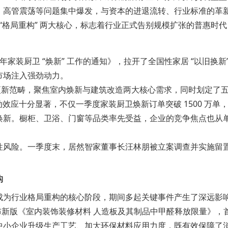
、高管震荡等问题集中爆发，与资本的进退流转、行业标准的革
与 “格局重构” 两大核心，标志着行业正式告别规模扩张的普惠
5 年家装厨卫 “焕新” 工作的通知》，拉开了全国性家居 “以旧
市场注入强劲动力。
城市更新范畴，聚焦室内焕新与建筑改造两大核心需求，同时划定
效应十分显著，不仅一季度家装厨卫焕新订单突破 1500 万单，
焕新。橱柜、卫浴、门窗等品类率先受益，企业的竞争焦点也从
性风险。一季度末，居然智家董事长汪林朋被立案调查并实施留
构
成为行业格局重构的核心阶段，期间多起关键事件产生了深远影
布新版《室内装饰装修材料 人造板及其制品中甲醛释放限量》，首
中小企业升级生产工艺、加大环保材料应用力度，既有效保障了