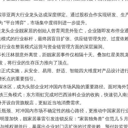
家居、索菲亚两大行业龙头达成深度绑定。通过股权合作实现研发、
为 “平台博弈”，市场集中度得到进一步提升。
整装龙头企业靓家居的创始人曾育周意外坠亡，企业随即发布停业
” 整装模式的行业标杆，最终因盲目扩张、供应链管理失控、过度
装行业在整装模式运营与资金链管理方面的深层漏洞。
家董事长汪林朋意外离世，距靓家居事件仅相隔十天。叠加红星美
频发，将行业的生存压力推向了顶点。
家标准正式实施，从安全、易用、舒适、智能四大维度对产品设计
增长点的重要指引。
 的深水区，成为头部企业对冲国内市场风险的重要路径。面对海
自建” 的铁三角模式：东方雨虹完成对巴西涂料企业的收购，快速切
外开设自营旗舰店，更贴近当地消费需求。
瓶颈、对冲国内市场不确定性的核心路径，更推动中国家居行业的全
显加快，靓家居暴雷引发连锁反应：“家装独角兽” 住范儿 5 月
潮与维权潮并行，暴露出企业对门店扩张的过度依赖、预付款监