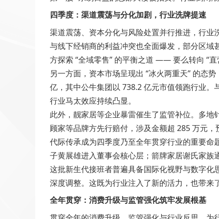
四季度：渠道震荡与分化加剧，行业洗牌提速
渠道震荡、资本分化与风险处置并行推进，行业
与线下经销商的利益冲突也全面爆发，部分区域
方探索 “全域零售” 的平衡之道 —— 要么转向 
另一方面，资本市场呈现出 “冰火两重天” 的态
亿，其中公牛集团以 738.2 亿元市值领跑行
行业马太效应持续凸显。
此外，靓家居等企业暴雷催生了监管补位。多地
顾家等品牌方先行赔付，涉及金额超 285 万元
代际传承成为四季度乃至全年贯穿行业的重要命
子黄展雄进入董事会核心层；箭牌家居谢氏家族通
这批新生代接班者普遍具备国际化视野与数字化
深度调整。这既为行业注入了新的活力，也带来了转
全年贯穿：消费升级与监管强化筑牢发展根基
贯穿全年的消费升级、监管强化与行业反思，为