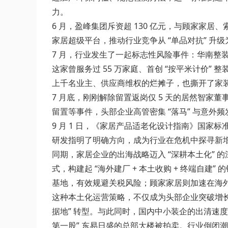
力。
6 月，盈峰集团斥资超 130 亿元，与顾家
家居超级平台，推动行业竞争从 “单品对抗” 升级
7 月，行业发生了一起标志性风险事件：华南
这家曾服务过 55 万家庭、首创 “按平米计价
上千名业主、供应商维权的烂摊子，也撕开了家
7 月底，刚刚解除留置返岗仅 5 天的居然智
留置等事件，头部企业高管密集 “落马” 与意外
9 月 1 日，《家居产品适老化设计指南》国
研发指明了明确方向，成为行业在危机中探寻新
同期，家居企业的出海战略迈入 “深耕本土化”
式，构建起 “海外建厂 + 本土收购 + 终端
基地，有效规避关税风险；顾家家居则加速在海
这种本土化运营策略，不仅成为头部企业突破增长
据地” 转型。与此同时，国内中小装企的出清速度明
第一股” 东易日盛的总部大楼被拍卖。行业倒闭