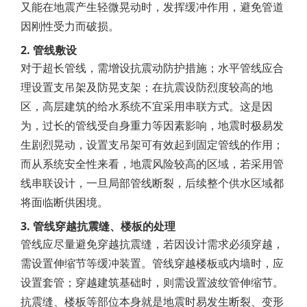
又能在地震产生轻微晃动时，发挥缓冲作用，避免管道
因刚性受力而破损。
2. 管线敷设
对于超长管线，需增设抗震动防护措施；水平管线应合
理设置支吊架及防晃支架；在抗震设防烈度较高的地
区，高层建筑的给水系统不宜采用串联方式。这是因
为，过长的管线受自身重力等因素影响，地震时极易发
生剧烈晃动，设置支吊架可有效起到固定管线的作用；
而从系统安全性来看，地震风险较高的区域，若采用管
线串联设计，一旦局部管线断裂，后续整个供水区域都
将面临断供困境。
3. 管线穿越抗震缝、楼板的处理
管线应尽量避免穿越抗震缝，若因设计需求必须穿越，
需设置伸缩节等缓冲装置。管线穿越楼板或内墙时，应
设置套管；穿越建筑基础时，则需设置波纹管伸缩节。
抗震缝、楼板等部位本身就是地震时易发生断裂、变形