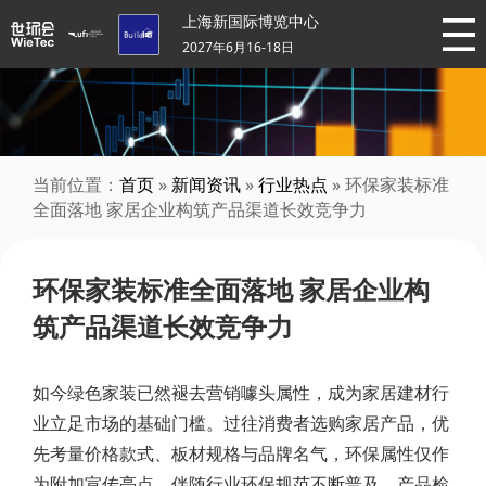
上海新国际博览中心
2027年6月16-18日
当前位置：
首页
»
新闻资讯
»
行业热点
» 环保家装标准
全面落地 家居企业构筑产品渠道长效竞争力
环保家装标准全面落地 家居企业构
筑产品渠道长效竞争力
如今绿色家装已然褪去营销噱头属性，成为家居建材行
业立足市场的基础门槛。过往消费者选购家居产品，优
先考量价格款式、板材规格与品牌名气，环保属性仅作
为附加宣传亮点。伴随行业环保规范不断普及，产品检