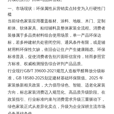
一、市场现状：环保属性从营销卖点转变为入行硬性门
槛
当前绿色家装应用覆盖板材、涂料、地板、木门、定制
柜体、软体家具、粘结辅料及整体家装全流程。消费者
装修属于多品类材料组合使用场景，单一产品环保达
标，若多种建材共处密闭空间、通风条件有限，或是辅
材用料环保性欠缺，依旧会让住户产生健康顾虑。环保
标准普及，促使消费者告别片面听信宣传，转而参照官
方标准、权威检测报告综合评判产品品质。
行业现行GB/T 39600-2021规范人造板甲醛释放分级标
准，GB 18580-2025划定建材基础环保限值。2025 年
家装焕新相关政策，大力倡导绿色、智能、适老化家装
方向，标志家装消费迈入规范化、高品质升级阶段。在
政策指引、行业标准约束与消费需求升级三重驱动下，
绿色家装正式从差异化卖点，升级为企业深耕主流市场
必备基础条件。