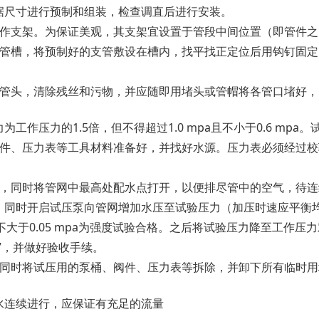
据尺寸进行预制和组装，检查调直后进行安装。
卡作支架。为保证美观，其支架宜设置于管段中间位置（即管件之
出管槽，将预制好的支管敷设在槽内，找平找正定位后用钩钉固
和管头，清除残丝和污物，并应随即用堵头或管帽将各管口堵好
作压力的1.5倍，但不得超过1.0 mpa且不小于0.6 mpa
件、压力表等工具材料准备好，并找好水源。压力表必须经过校验
水，同时将管网中最高处配水点打开，以便排尽管中的空气，待
同时开启试压泵向管网增加水压至试验压力（加压时速应平衡均
降不大于0.05 mpa为强度试验合格。之后将试验压力降至工作
”，并做好验收手续。
，同时将试压用的泵桶、阀件、压力表等拆除，并卸下所有临时
水连续进行，应保证有充足的流量