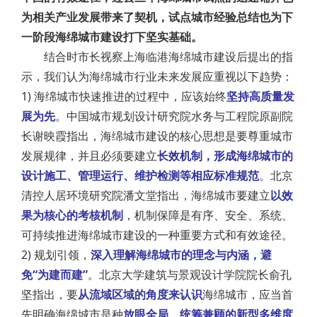
为相关产业发展带来了契机，试点城市经验总结也为下
一阶段海绵城市建设打下坚实基础。
结合时市长视察上海临港海绵城市建设后提出的指
示，我们认为海绵城市行业未来发展应重视以下趋势：
1) 海绵城市快速推进的过程中，应该始终
坚持高质量发
展为先
。中国城市规划设计研究院水务与工程院原副院
长谢映霞指出，海绵城市建设的核心思想是要尊重城市
发展规律，并且必须要建立
长效机制
，形成海绵城市的
设计施工、管理运行、维护检测等相应标准规范
。北京
清控人居环境研究院潘文堂指出，海绵城市要建立
以效
果为核心的考核机制
，机制保障是有序、安全、系统、
可持续推进海绵城市建设的一种重要方式和有效途径。
2) 规划引领，
深入理解海绵城市的理念与内涵，避
免“为建而建”
。北京大学建筑与景观设计学院院长俞孔
坚指出，要
从流域区域的角度来认识
海绵城市，应当首
先明确海绵城市是种
放眼全局、统筹兼顾的新型多维度