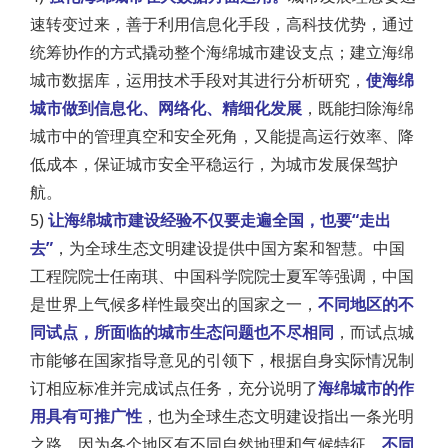
速转变过来，善于利用信息化手段，高科技优势，通过
统筹协作的方式撬动整个海绵城市建设支点；建立海绵
城市数据库，运用技术手段对其进行分析研究，
使海绵
城市做到信息化、网络化、精细化发展
，既能扫除海绵
城市中的管理真空和安全死角，又能提高运行效率、降
低成本，保证城市安全平稳运行，为城市发展保驾护
航。
5)
让海绵城市建设经验不仅要走遍全国，也要“走出
去”
，为全球生态文明建设提供中国方案和智慧。中国
工程院院士任南琪、中国科学院院士夏军等强调，中国
是世界上气候多样性最突出的国家之一，
不同地区的不
同试点，所面临的城市生态问题也不尽相同
，而试点城
市能够在国家指导意见的引领下，根据自身实际情况制
订相应标准并完成试点任务，充分说明了
海绵城市的作
用具有可推广性
，也为全球生态文明建设指出一条光明
之路。因为各个地区有不同自然地理和气候特征，
不同