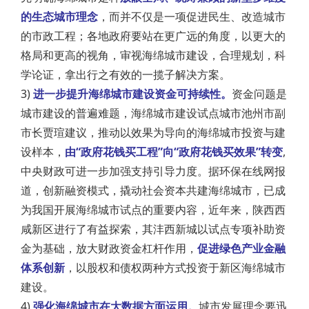
的生态城市理念
，而并不仅是一项促进民生、改造城市
的市政工程；各地政府要站在更广远的角度，以更大的
格局和更高的视角，审视海绵城市建设，合理规划，科
学论证，拿出行之有效的一揽子解决方案。
3)
进一步提升海绵城市建设资金可持续性。
资金问题是
城市建设的普遍难题，海绵城市建设试点城市池州市副
市长贾瑄建议，推动以效果为导向的海绵城市投资与建
设样本，
由“政府花钱买工程”向“政府花钱买效果”转变
,
中央财政可进一步加强支持引导力度。据环保在线网报
道，创新融资模式，撬动社会资本共建海绵城市，已成
为我国开展海绵城市试点的重要内容，近年来，陕西西
咸新区进行了有益探索，其沣西新城以试点专项补助资
金为基础，放大财政资金杠杆作用，
促进绿色产业金融
体系创新
，以股权和债权两种方式投资于新区海绵城市
建设。
4)
强化海绵城市在大数据方面运用。
城市发展理念要迅