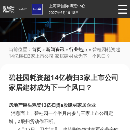
上海新国际博览中心
2027年6月16-18日
当前位置：
首页
»
新闻资讯
»
行业热点
» 碧桂园耗资超
14亿横扫3家上市公司 家居建材成为下一个风口？
碧桂园耗资超14亿横扫3家上市公司
家居建材成为下一个风口？
房地产巨头耗资13亿扫货a股建材家居企业
消息面上，碧桂园一个半月内参与三家上市公司定
增，a股扫货动作不断。
4月12日，卫生洁具、建筑陶瓷领域领军企业帝欧