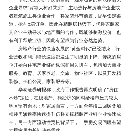
企业寻求“背靠大树好乘凉”，主动选择与房地产企业或
者建筑施工类企业合作，将家装环节前置，提早锁定渠
道，抢占b端订单。因此在精装房趋势下，优质家装家
具企业主动寻求与地产商的合作，既能够刺激股价，也
有利于释放业绩，因此有望成为行业必然趋势。
房地产行业的快速发展的“黄金时代”已经结束，行
业营收和利润增长速度都发生了明显的下降。传统的房
企开始向住宅产业链的纵深和周边进军，包括加大商业
服务、教育、居家养老、文旅、物业社区，以及开发精
装修、长租公寓、家装服务等。
华泰证券研报称，政府工作报告再次明确了“房住
不炒”定位，在稳地产、稳经济的同时给楼市压力较大
地区留有余地；对家居而言，一方面全年竣工回暖叠加
精装房渗透率快速提升仍将支撑精装产业链企业快速成
长，另一方面流动性宽松背景下，二手房交易回暖有望
支撑家居中长期消费需求。