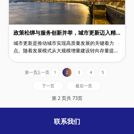
政策松绑与服务创新并举，城市更新迈入精
细化实施新阶段——解读自然资发〔2025〕
城市更新是推动城市实现高质量发展的关键着力
226号文六大核心突破
点。随着发展模式从大规模增量建设转向存量提质
改造，城市更新的推进愈加需要更具适应性与灵活
性的政策支撑。 2025年12月31日……
第一页
上一页
1
2
3
4
5
下一页
最后一页
第 2 页共 73页
联系我们