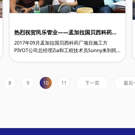
热烈祝贺民乐管业——孟加拉国贝西科药厂
（beximco pharma）项目顺利出口
2017年09月孟加拉国贝西科药厂项目施工方
PIVOT公司总经理Zia和工程技术员Sunny来到民
乐管业参观考察，对民乐管业的生产工艺流程、产
品质量控制及公司生产规模、电动安装工具等赞不
绝口，当即敲定合作事宜。
下一页
最后
8
9
10
11