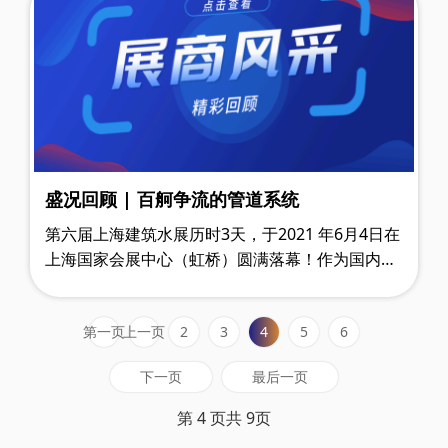
盛况回顾 | 百舸争流的管道系统
第六届上海建筑水展历时3天，于2021 年6月4日在
上海国家会展中心（虹桥）圆满落幕！作为国内建
筑体给排水行业的高品质专业展，本届展会获得了
逾300家品牌和32,160名专业观众的积……
第一页
上一页
2
3
4
5
6
下一页
最后一页
第 4 页共 9页