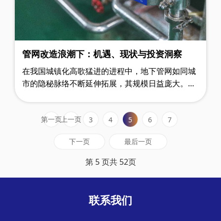
管网改造浪潮下：机遇、现状与投资洞察
在我国城镇化高歌猛进的进程中，地下管网如同城
市的隐秘脉络不断延伸拓展，其规模日益庞大。然
而，岁月的侵蚀让管网老化问题逐渐暴露，安全隐
患如影随形，成为城市发展中亟待化解……
第一页
上一页
3
4
5
6
7
下一页
最后一页
第 5 页共 52页
联系我们