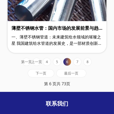
薄壁不锈钢水管：国内市场的发展前景与趋
势
一、薄壁不锈钢管道：未来建筑给水领域的璀璨之
星 我国建筑给水管道的发展史，是一部材质创新与
技术演进的生动篇章。从最初普遍采用的镀锌钢
管，到后来风靡一时的PP-R塑料管，……
第一页
上一页
4
5
6
7
8
下一页
最后一页
第 6 页共 73页
联系我们